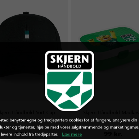
kjern Håndbold Sort Cap
Skjern Håndbold Madkas
ted benytter egne og tredjeparters cookies for at fungere, analysere din 
dukter og tjenester, hjælpe med vores salgsfremmende og marketingsmæs
100 kr.
99 kr.
 levere indhold fra tredjeparter.
Læs mere