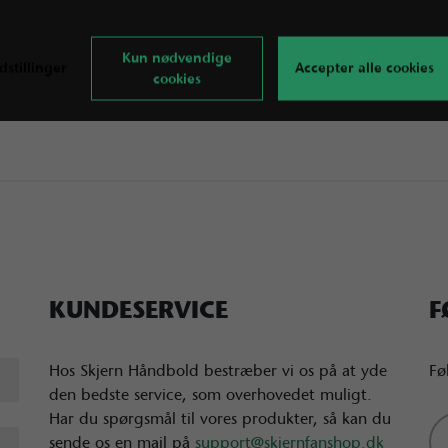
Kun nødvendige
dstillinger
Accepter alle cookies
cookies
KUNDESERVICE
F
Hos Skjern Håndbold bestræber vi os på at yde
Fø
den bedste service, som overhovedet muligt.
Har du spørgsmål til vores produkter, så kan du
sende os en mail på
support@skjernfanshop.dk