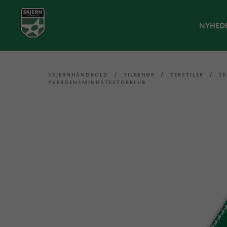
NYHED
SKJERNHÅNDBOLD
/
TILBEHØR
/
TEKSTILER
/
S
#VERDENSMINDSTESTORKLUB