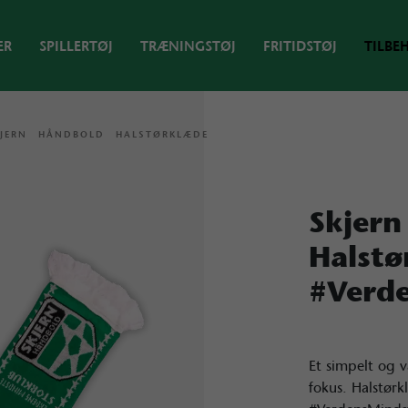
ER
SPILLERTØJ
TRÆNINGSTØJ
FRITIDSTØJ
TILBE
KJERN HÅNDBOLD HALSTØRKLÆDE
Skjern
Halstø
#Verd
Et simpelt og 
fokus. Halstørk