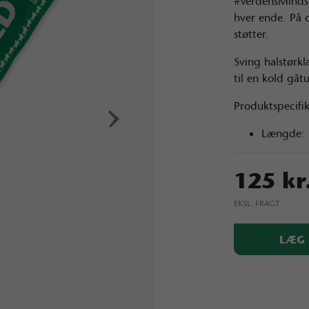
#VerdensMinds
hver ende. På 
støtter.
Sving halstørk
til en kold gåt
›
Produktspecifi
Længde:
125 kr
EKSL. FRAGT
LÆG 