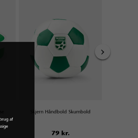
›
se
Skjern Håndbold Skumbold
Skjern H
brug af
sige
79 kr.