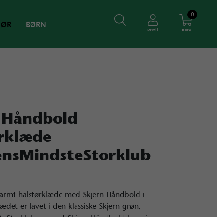
0
HØR
BØRN
Profil
Kurv
 Håndbold
rklæde
ensMindsteStorklub
varmt halstørklæde med Skjern Håndbold i
lædet er lavet i den klassiske Skjern grøn,