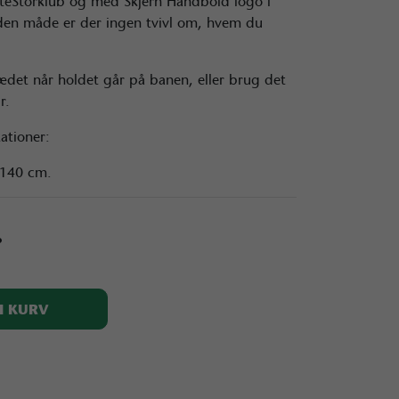
teStorklub og med Skjern Håndbold logo i
den måde er der ingen tvivl om, hvem du
lædet når holdet går på banen, eller brug det
ur.
kationer:
 140 cm.
.
I KURV