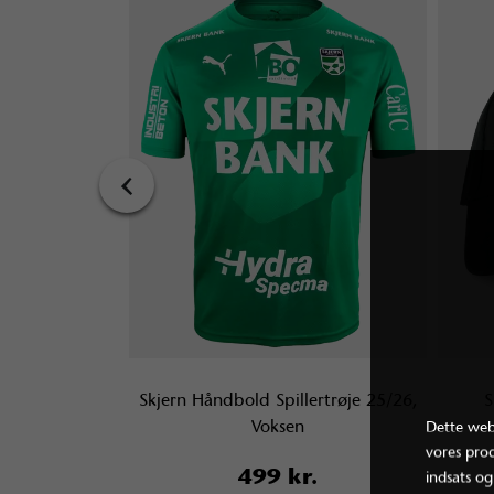
‹
lepose, Sort
Skjern Håndbold Spillertrøje 25/26,
S
Voksen
Dette webs
vores pro
.
499 kr.
indsats og