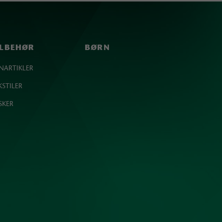
ILBEHØR
BØRN
NARTIKLER
KSTILER
SKER