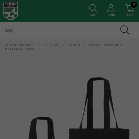
0
Søg
Profil
Kurv
SKJERNHÅNDBOLD
/
TILBEHØR
/
TASKER
/
SKJERN HÅNDBOLD
MULEPOSE, SORT