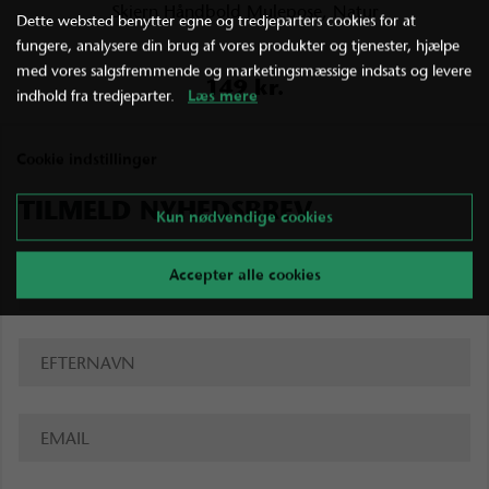
Skjern Håndbold Mulepose, Natur
Dette websted benytter egne og tredjeparters cookies for at
fungere, analysere din brug af vores produkter og tjenester, hjælpe
med vores salgsfremmende og marketingsmæssige indsats og levere
149 kr.
indhold fra tredjeparter.
Læs mere
Cookie indstillinger
TILMELD NYHEDSBREV
Kun nødvendige cookies
Accepter alle cookies