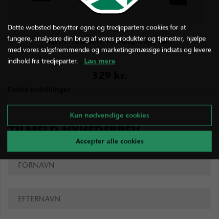
Dette websted benytter egne og tredjeparters cookies for at
fungere, analysere din brug af vores produkter og tjenester, hjælpe
Skjern Håndbold Træningstrøje, Børn
med vores salgsfremmende og marketingsmæssige indsats og levere
indhold fra tredjeparter.
Læs mere
329 kr.
Cookie indstillinger
Kun nødvendige cookies
TILMELD NYHEDSBREV
Accepter alle cookies