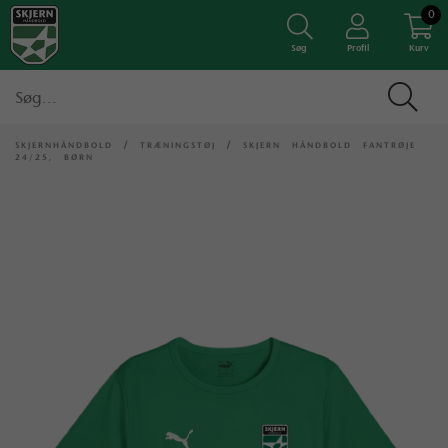
0
Søg
Profil
Kurv
SKJERNHÅNDBOLD
/
TRÆNINGSTØJ
/
SKJERN HÅNDBOLD FANTRØJE
24/25, BØRN