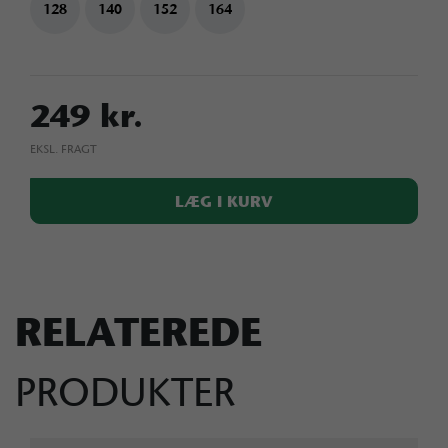
128
140
152
164
249 kr.
EKSL. FRAGT
LÆG I KURV
RELATEREDE
PRODUKTER