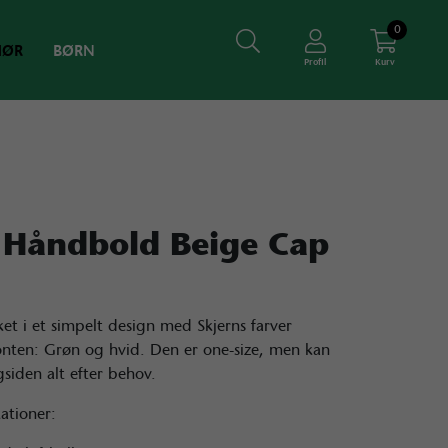
0
HØR
BØRN
Profil
Kurv
 Håndbold Beige Cap
ket i et simpelt design med Skjerns farver
onten: Grøn og hvid. Den er one-size, men kan
gsiden alt efter behov.
kationer: