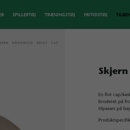
ER
SPILLERTØJ
TRÆNINGSTØJ
FRITIDSTØJ
TILBE
KJERN HÅNDBOLD BEIGE CAP
Skjern
En flot cap/kas
broderet på fr
tilpasses på ba
Produktspecifi