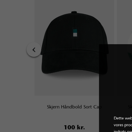
‹
stermærke Ark
Skjern Håndbold Sort Cap
S
Dette webs
vores pro
.
100 kr.
indsats og