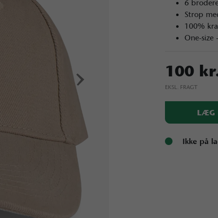
6 brodere
Strop me
100% kra
One-size 
›
100 kr
EKSL. FRAGT
LÆG 
Ikke på l