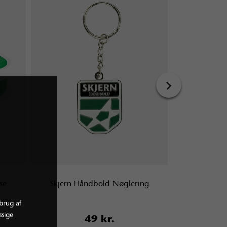
›
se
Skjern Håndbold Nøglering
Skjern Hånd
brug af
sige
49 kr.