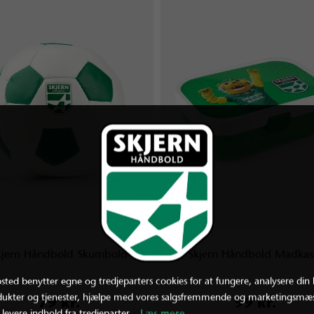
kjern Håndbold Skumbold
Skjern Håndbold Madkas
ted benytter egne og tredjeparters cookies for at fungere, analysere din 
dukter og tjenester, hjælpe med vores salgsfremmende og marketingsmæs
79 kr.
99 kr.
 levere indhold fra tredjeparter.
Læs mere