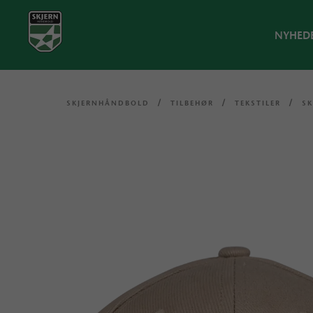
NYHED
SKJERNHÅNDBOLD
/
TILBEHØR
/
TEKSTILER
/
S