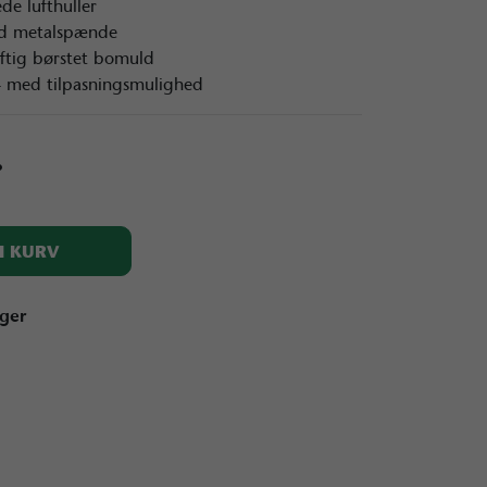
de lufthuller
d metalspænde
ftig børstet bomuld
- med tilpasningsmulighed
.
I KURV
ager