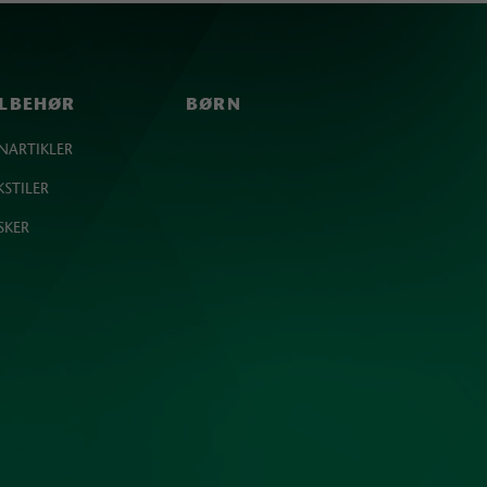
ILBEHØR
BØRN
NARTIKLER
KSTILER
SKER