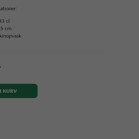
kationer:
33 cl.
,5 cm.
skinopvask
.
I KURV