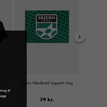
›
y
Skjern Håndbold Support Flag
Skjern Hånd
brug af
sige
79 kr.