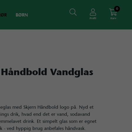
0
HØR
BØRN
Profil
Kurv
 Håndbold Vandglas
ikkeglas med Skjern Håndbold logo på. Nyd et
dlings drik, hvad end det er vand, sodavand
jemmelavet drink. Et simpelt glas som er egnet
sk - ved hyppig brug anbefales håndvask.