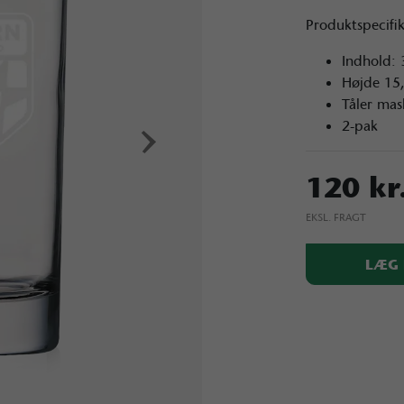
Produktspecifi
Indhold: 
Højde 15
Tåler ma
›
2-pak
120 kr
EKSL. FRAGT
LÆG 