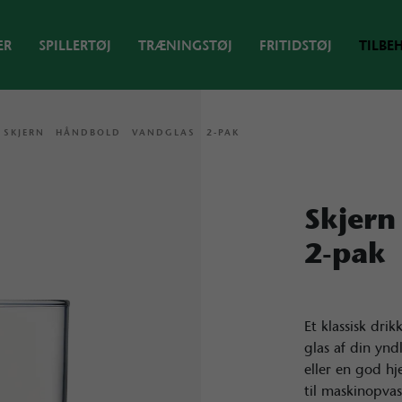
ER
SPILLERTØJ
TRÆNINGSTØJ
FRITIDSTØJ
TILBE
/
SKJERN HÅNDBOLD VANDGLAS 2-PAK
Skjern
2-pak
Et klassisk dr
glas af din yn
eller en god h
til maskinopva