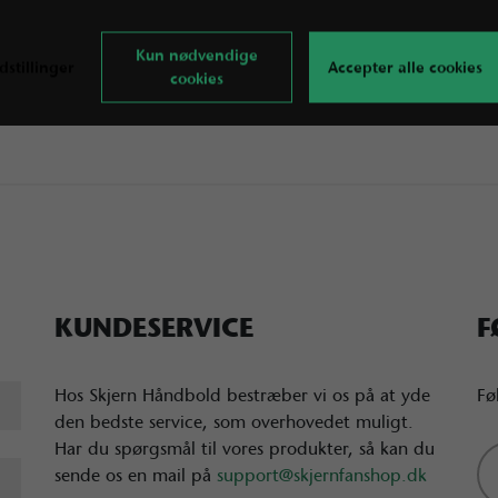
Kun nødvendige
dstillinger
Accepter alle cookies
cookies
KUNDESERVICE
F
Hos Skjern Håndbold bestræber vi os på at yde
Fø
den bedste service, som overhovedet muligt.
Har du spørgsmål til vores produkter, så kan du
sende os en mail på
support@skjernfanshop.dk