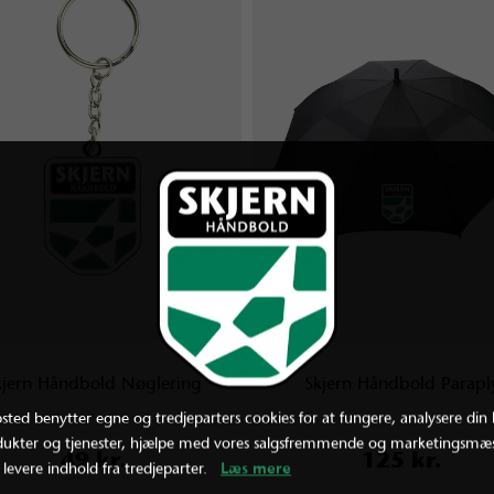
kjern Håndbold Nøglering
Skjern Håndbold Parapl
ted benytter egne og tredjeparters cookies for at fungere, analysere din 
dukter og tjenester, hjælpe med vores salgsfremmende og marketingsmæs
49 kr.
125 kr.
 levere indhold fra tredjeparter.
Læs mere