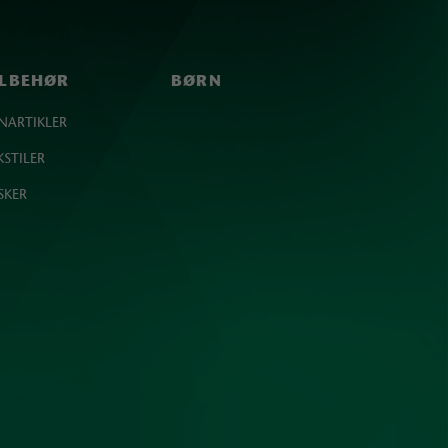
ILBEHØR
BØRN
NARTIKLER
KSTILER
SKER