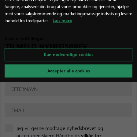
fungere, analysere din brug af vores produkter og tjenester, hjælpe
199 kr.
med vores salgsfremmende og marketingsmæssige indsats og levere
indhold fra tredjeparter.
Læs mere
Cookie indstillinger
TILMELD NYHEDSBREV
Kun nødvendige cookies
Accepter alle cookies
Jeg vil gerne modtage nyhedsbrevet og
accepterer Skjern Håndbolds
vilkår for