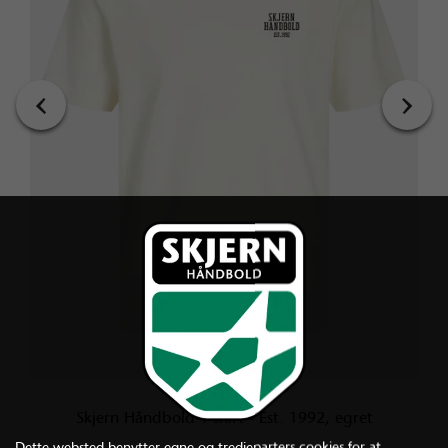
‹
›
,
Skjern Håndbold T-shirt - Est. 1992, egret
Dette websted benytter egne og tredjeparters cookies for at