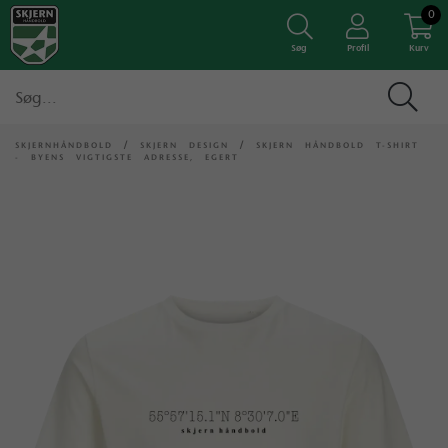
0
Søg
Profil
Kurv
SKJERNHÅNDBOLD
/
SKJERN DESIGN
/
SKJERN HÅNDBOLD T-SHIRT
- BYENS VIGTIGSTE ADRESSE, EGERT