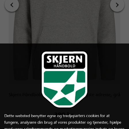
‹
›
Skjern Håndbold Hoodie - Byens vigtigste adresse, grå
melange
399 kr.
Dette websted benytter egne og tredjeparters cookies for at
fungere, analysere din brug af vores produkter og tjenester, hjælpe
med vores salgsfremmende og marketingsmæssige indsats og levere