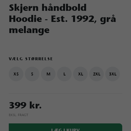
Skjern håndbold
Hoodie - Est. 1992, grå
melange
VÆLG STØRRELSE
XS
S
M
L
XL
2XL
3XL
399 kr.
EKSL. FRAGT
LÆG I KURV