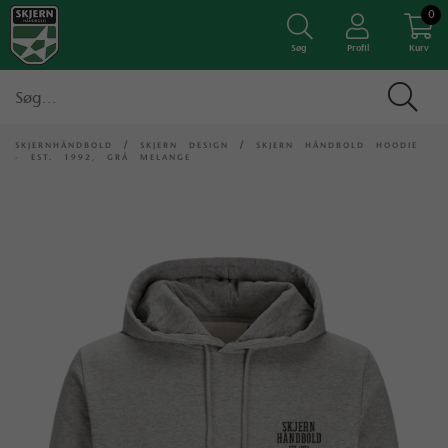
0
Søg
Profil
Kurv
SKJERNHÅNDBOLD
/
SKJERN DESIGN
/
SKJERN HÅNDBOLD HOODIE
- EST. 1992, GRÅ MELANGE